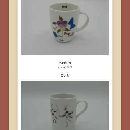
Κούπα
code: 182
25 €