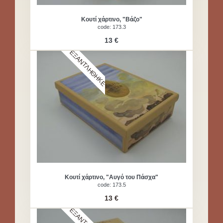
Κουτί χάρτινο, "Βάζο"
code: 173.3
13 €
ΕΞΑΝΤΛΗΘΗΚΕ
Κουτί χάρτινο, "Αυγό του Πάσχα"
code: 173.5
13 €