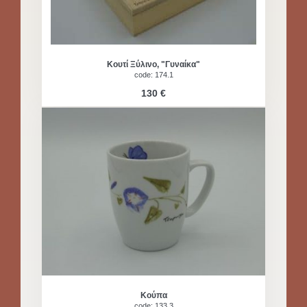
Κουτί Ξύλινο, "Γυναίκα"
code: 174.1
130 €
Κούπα
code: 133.3