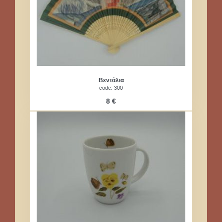
Βεντάλια
code: 300
8 €