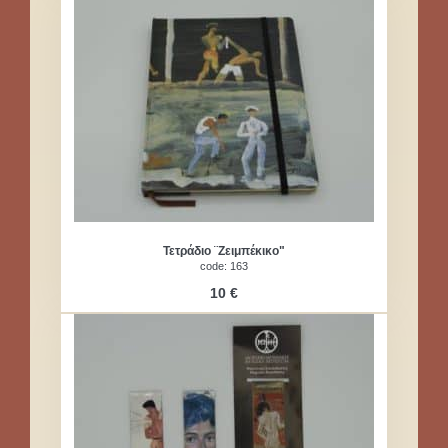
Τετράδιο ¨Ζειμπέκικο"
code: 163
10 €