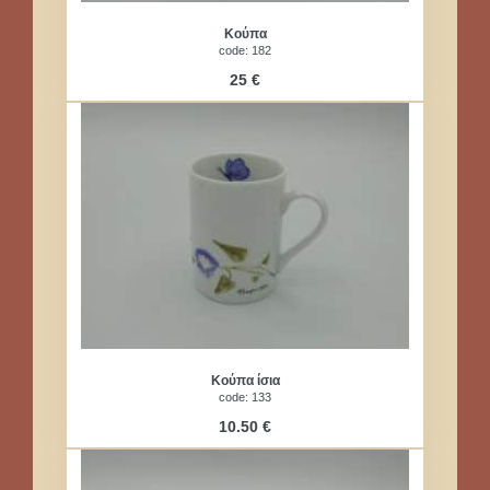
Κούπα
code: 182
25 €
Κούπα ίσια
code: 133
10.50 €