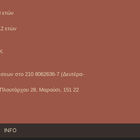
8 ετών
12 ετών
ης
έσεων στο 210 8062636-7 (Δευτέρα-
 Πλουτάρχου 28, Μαρούσι, 151 22
INFO