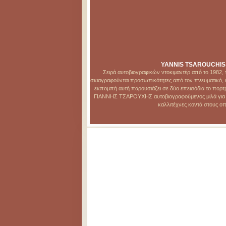
YANNIS TSAROUCHIS Pa
Σειρά αυτοβιογραφικών ντοκιμαντέρ από το 1982
σκιαγραφούνται προσωπικότητες από τον πνευματικό, κα
εκπομπή αυτή παρουσιάζει σε δύο επεισόδια το πο
ΓΙΑΝΝΗΣ ΤΣΑΡΟΥΧΗΣ αυτοβιογραφούμενος μιλά για τα
καλλιτέχνες κοντά στους οπ