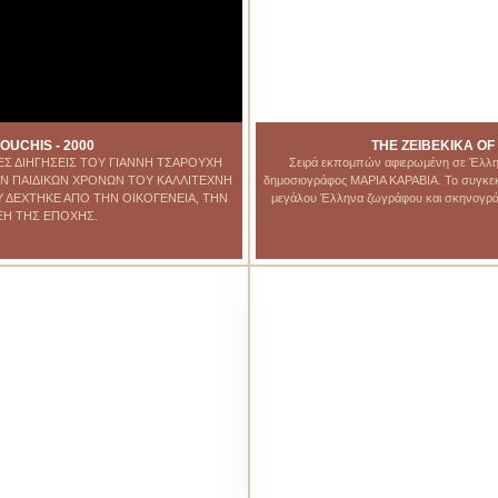
OUCHIS - 2000
THE ZEIBEKIKA OF
ΕΣ ΔΙΗΓΗΣΕΙΣ ΤΟΥ ΓΙΑΝΝΗ ΤΣΑΡΟΥΧΗ
Σειρά εκπομπών αφιερωμένη σε Έλληνες
ΤΩΝ ΠΑΙΔΙΚΩΝ ΧΡΟΝΩΝ ΤΟΥ ΚΑΛΛΙΤΕΧΝΗ
δημοσιογράφος ΜΑΡΙΑ ΚΑΡΑΒΙΑ. Το συγκεκρ
 ΔΕΧΤΗΚΕ ΑΠΟ ΤΗΝ ΟΙΚΟΓΕΝΕΙΑ, ΤΗΝ
μεγάλου Έλληνα ζωγράφου και σκηνογρά
ΞΗ ΤΗΣ ΕΠΟΧΗΣ.