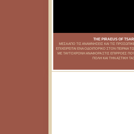
THE PIRAEUS OF TSAR
ΜΕΣΑ ΑΠΟ ΤΙΣ ΑΝΑΜΝΗΣΕΙΣ ΚΑΙ ΤΙΣ ΠΡΟΣΩΠΙΚ
ΕΠΙΧΕΙΡΕΙΤΑΙ ΕΝΑ ΟΔΟΙΠΟΡΙΚΟ ΣΤΟΝ ΠΕΙΡΑΙΑ 
ΜΕ ΤΑΥΤΟΧΡΟΝΗ ΑΝΑΦΟΡΑ ΣΤΙΣ ΕΠΙΡΡΟΕΣ ΠΟΥ
ΠΟΛΗ ΚΑΙ ΤΗΝ ΑΣΤΙΚΗ ΤΑ