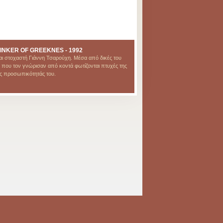
INKER OF GREEKNES - 1992
 στοχαστή Γιάννη Τσαρούχη. Μέσα από δικές του
που τον γνώρισαν από κοντά φωτίζονται πτυχές της
ς προσωπικότητάς του.