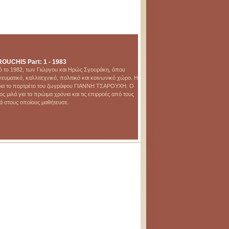
OUCHIS Part: 1 - 1983
ό το 1982, των Γιώργου και Ηρώς Σγουράκη, όπου
υματικό, καλλιτεχνικό, πολιτικό και κοινωνικό χώρο. Η
όδια το πορτρέτο του ζωγράφου ΓΙΑΝΝΗ ΤΣΑΡΟΥΧΗ. Ο
λά για τα πρώιμα χρόνια και τις επιρροές από τους
τά στους οποίους μαθήτευσε.