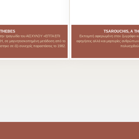
 THEBES
TSAROUCHIS, A TH
ην τραγωδία του ΑΙΣΧΥΛΟΥ «ΕΠΤΑ ΕΠΙ
Εκπομπή αφιερωμένη στον ζωγράφο και
, σε μαγνητοσκοπημένη μετάδοση από το
αφηγήσεις αλλά και μαρτυρίες ανθρώπων 
ε σε έξι συνεχείς παραστάσεις το 1982.
πολυσχιδού