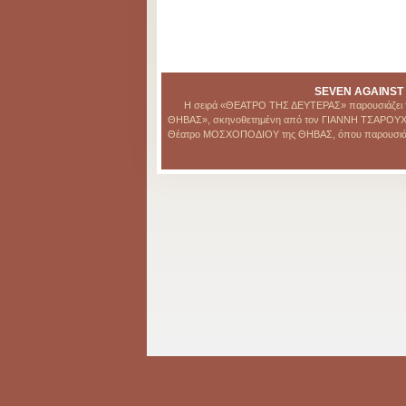
SEVEN AGAINST
Η σειρά «ΘΕΑΤΡΟ ΤΗΣ ΔΕΥΤΕΡΑΣ» παρουσιάζει τ
ΘΗΒΑΣ», σκηνοθετημένη από τον ΓΙΑΝΝΗ ΤΣΑΡΟΥΧΗ
Θέατρο ΜΟΣΧΟΠΟΔΙΟΥ της ΘΗΒΑΣ, όπου παρουσιάστηκ