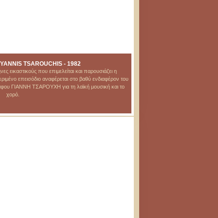
 YANNIS TSAROUCHIS - 1982
 εικαστικούς που επιμελείται και παρουσιάζει η
ιμένο επεισόδιο αναφέρεται στο βαθύ ενδιαφέρον του
φου ΓΙΑΝΝΗ ΤΣΑΡΟΥΧΗ για τη λαϊκή μουσική και το
χορό.