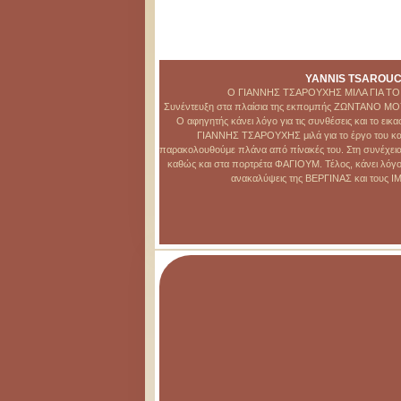
YANNIS TSAROUCH
Ο ΓΙΑΝΝΗΣ ΤΣΑΡΟΥΧΗΣ ΜΙΛΑ ΓΙΑ ΤΟ
Συνέντευξη στα πλαίσια της εκπομπής ΖΩΝΤΑΝΟ Μ
Ο αφηγητής κάνει λόγο για τις συνθέσεις και το ει
ΓΙΑΝΝΗΣ ΤΣΑΡΟΥΧΗΣ μιλά για το έργο του και
παρακολουθούμε πλάνα από πίνακές του. Στη συνέχει
καθώς και στα πορτρέτα ΦΑΓΙΟΥΜ. Τέλος, κάνει λόγο
ανακαλύψεις της ΒΕΡΓΙΝΑΣ και τους