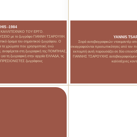
IS -1984
 ΚΑΛΛΙΤΕΧΝΙΚΟ ΤΟΥ ΕΡΓΟ.
ΟΥΣΕΙΟ με το ζωγράφο ΓΙΑΝΝΗ ΤΣΑΡΟΥΧΗ.
YANNIS TSAR
καστικό όραμα του σημαντικού ζωγράφου. Ο
Σειρά αυτοβιογραφικών ντοκιμαντέρ απ
 τα χρώματα που χρησιμοποιεί, ενώ
σκιαγραφούνται προσωπικότητες από τον πνε
α, αναφέρεται στη ζωγραφική της ΠΟΜΠΗΙΑΣ,
εκπομπή αυτή παρουσιάζει σε δύο επεισ
 για τη ζωγραφική στην αρχαία ΕΛΛΑΔΑ, τις
ΓΙΑΝΝΗΣ ΤΣΑΡΟΥΧΗΣ αυτοβιογραφούμενος μι
 ΙΜΠΡΕΣΙΟΝΙΣΤΕΣ ζωγράφους
καλλιτέχνες κον