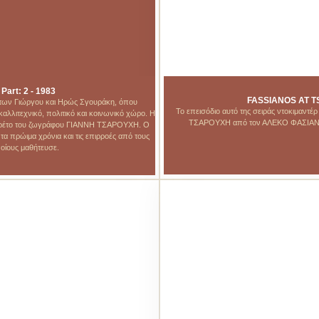
rt: 2 - 1983
FASSIANOS AT T
, των Γιώργου και Ηρώς Σγουράκη, όπου
Το επεισόδιο αυτό της σειράς ντοκιμαντ
λλιτεχνικό, πολιτικό και κοινωνικό χώρο. Η
ΤΣΑΡΟΥΧΗ από τον ΑΛΕΚΟ ΦΑΣΙΑΝΟ, 
ρτρέτο του ζωγράφου ΓΙΑΝΝΗ ΤΣΑΡΟΥΧΗ. Ο
 πρώιμα χρόνια και τις επιρροές από τους
οίους μαθήτευσε.