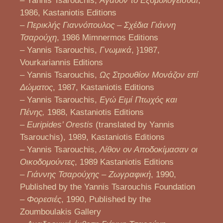
– Yannis Tsarouchis,
Αγαθόν το Εξομολογείσθαι
,
1986, Kastaniotis Editions
–
Περικλής Γιαννόπουλος – Σχέδια Γιάννη
Τσαρούχη
, 1986 Mimnermos Editions
– Yannis Tsarouchis,
Γνωμικά
, }1987,
Vourkariannis Editions
– Yannis Tsarouchis,
Ως Στρουθίον Μονάζον επί
Δώματος
, 1987, Kastaniotis Editions
– Yannis Tsarouchis,
Εγώ Ειμί Πτωχός και
Πένης,
1988, Kastaniotis Editions
–
Euripides’ Orestis
(translated by Yannis
Tsarouchis), 1989, Kastaniotis Editions
– Yannis Tsarouchis,
Λίθον ον Αποδοκίμασαν οι
Οικοδομούντες
, 1989 Kastaniotis Editions
–
Γιάννης Τσαρούχης – Ζωγραφική
, 1990,
Published by the Yannis Tsarouchis Foundation
–
Φορεσιές
, 1990, Published by the
Zoumboulakis Gallery